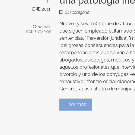
una patología in
ENE 2011
Sin categoría
Nuevo (y severo) toque de atención
NO HAY
que siguen empleado el llamado S
COMENTARIOS
sentencias. "Perversión jurídica", 
"peligrosas consecuencias para la 
recomendaciones que se van a hacer
abogados, psicólogos, médicos y o
aquellos profesionales que interv
divorcio y uno de los cónyuges -
exhaustivo informe oficial elabor
Género- acusa al otro de manipul
Leer más