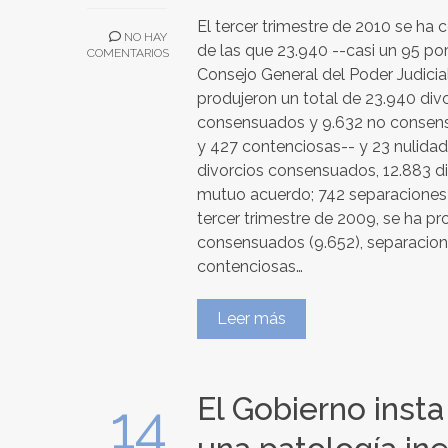
El tercer trimestre de 2010 se ha 
NO HAY
de las que 23.940 --casi un 95 por
COMENTARIOS
Consejo General del Poder Judicial
produjeron un total de 23.940 divo
consensuados y 9.632 no consens
y 427 contenciosas-- y 23 nulidade
divorcios consensuados, 12.883 d
mutuo acuerdo; 742 separaciones
tercer trimestre de 2009, se ha pr
consensuados (9.652), separacion
contenciosas…
Leer más
El Gobierno insta
14