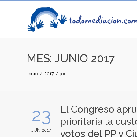
Skip
to
content
MES:
JUNIO 2017
Inicio
2017
junio
El Congreso apr
23
prioritaria la cu
JUN 2017
votos del PP y C